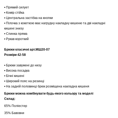
• Прямий силует
• Комір стійка
• Центральна застібка на кнопки
• Пілочка з кокеткою має нагрудну накладну кишеню та дві накладні
кишені знизу
• Спинка пряма
• Рукав короткий
Брюки класичні арт.МШ20-07
Розміри 42-58
• Брюки завужені до низу
• Висока посадка
• Бічні кишені
• Широкий пояс на резинці
• На задній половинці брюк розміщена накладна кишеня
Брюки можна комбінувати будь-якого кольору та моделі
Склад:
65% Поліестер
35% Бавовни