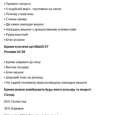
• Прямого силуету
• V-подібний виріз, горловина на запах
• Пілочка з кокеткою
• Спинка пряма
• Дві нижні накладні кишені
• Нагрудна кишеня з декоративними елементами
• Рукав короткий
• Бічні розрізи
Брюки класичні арт.МШ20-07
Розміри 42-58
• Брюки завужені до низу
• Висока посадка
• Бічні кишені
• Широкий пояс на резинці
• На задній половинці брюк розміщена накладна кишеня
Брюки можна комбінувати будь-якого кольору та моделі
Склад:
65% Поліестер
35% Бавовни