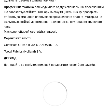
Щільність: 196г/м2 ( щільна тканина )
Професійна тканина
для медичного одягу з спеціальним просоченням,
що забезпечує стійкість кольору, високу міцність, низьку прозорість і
стійкість до зминання навіть після промислового прання. Матеріал не
скочується, стійкий до стирання та зберігає колір упродовж тривалого
часу.
Має європейський
сертифікат якості.
Сертифікат якості:
Certificate OEKO-TEX® STANDARD 100
Tootal Fabrics (Holland) B.V.
ДОГЛЯД
Доглядайте за своїм одягом, щоб продовжити строк його служби.