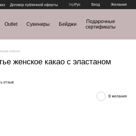
Укр
Рус
Вход
Желания
каз
Договор публичной оферты
Подарочные
Outlet
Сувениры
Бейджи
сертификаты
нские платья
ье женское какао с эластаном
ь отзыв
В желания