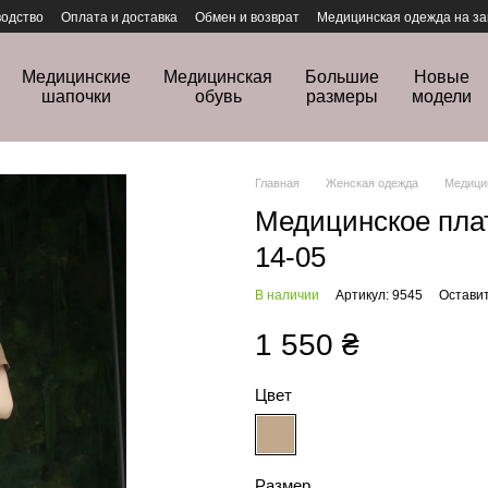
одство
Оплата и доставка
Обмен и возврат
Медицинская одежда на за
Медицинские
Медицинская
Большие
Новые
шапочки
обувь
размеры
модели
Главная
Женская одежда
Медици
Медицинское плат
14-05
В наличии
Артикул: 9545
Оставит
1 550 ₴
Цвет
Размер